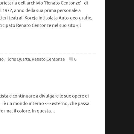
oprietaria dell’archivio ‘Renato Centonze’ di
 1972, anno della sua prima personale a
ieri teatrali Koreja intitolata Auto-geo-grafie,
ticipato Renato Centonze nel suo sito «il
io
,
Floris Quarta
,
Renato Centonze
0
artista e continuare a divulgare le sue opere di
ita…è un mondo interno <-> esterno, che passa
a forma, il colore. In questa…