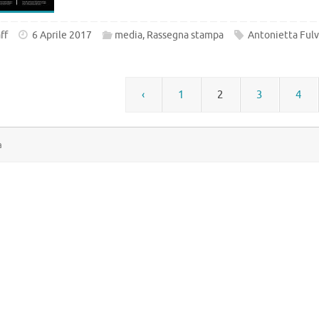
ff
6 Aprile 2017
media
,
Rassegna stampa
Antonietta Fulv
‹
1
2
3
4