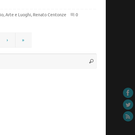
io
,
Arte e Luoghi
,
Renato Centonze
0
›
»
Cerca:
Cerca