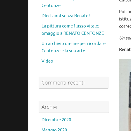
Cultur
Centonze
Poiché
Dieci anni senza Renato!
istitu
La pittura come flusso vitale:
corred
omaggio a RENATO CENTONZE
Un sen
Un archivio on-line per ricordare
Renat
Centonze e la sua arte
Video
Commenti recenti
Archivi
Dicembre 2020
Maggio 2020