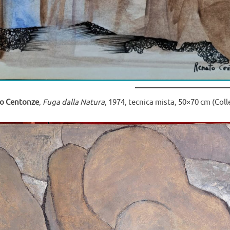
o Centonze
,
Fuga dalla Natura
, 1974, tecnica mista, 50×70 cm (Coll