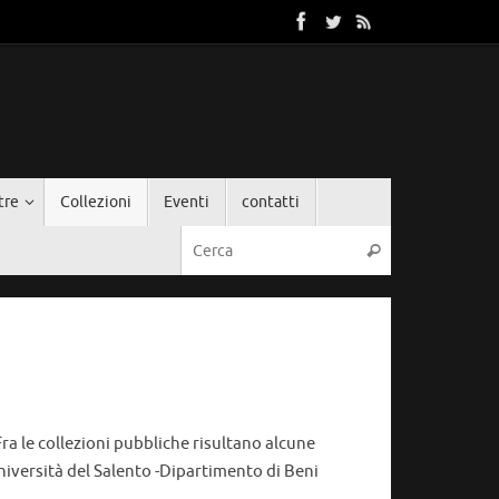
tre
Collezioni
Eventi
contatti
Cerca:
Cerca
ra le collezioni pubbliche risultano alcune
niversità del Salento -Dipartimento di Beni