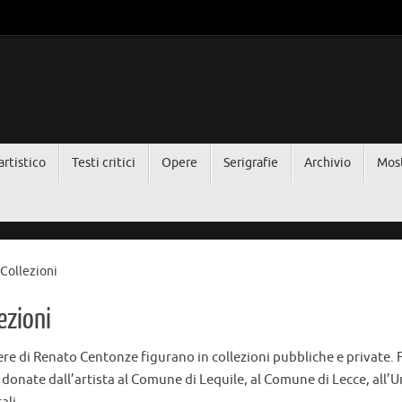
artistico
Testi critici
Opere
Serigrafie
Archivio
Mos
me
Collezioni
ezioni
re di Renato Centonze figurano in collezioni pubbliche e private. F
donate dall’artista al Comune di Lequile, al Comune di Lecce, all’U