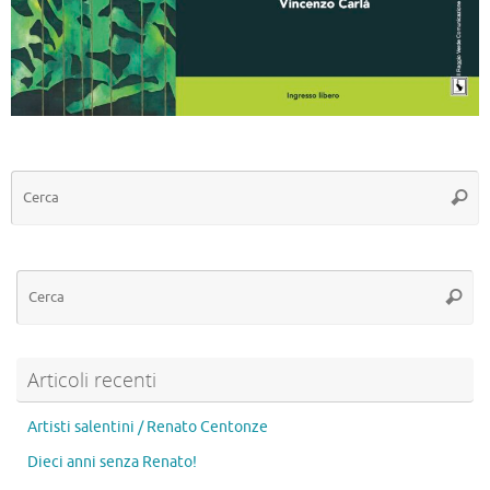
C
Cerc
Ce
Cerca
Articoli recenti
Artisti salentini / Renato Centonze
Dieci anni senza Renato!